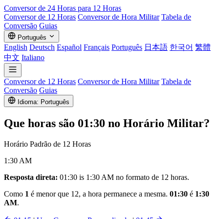
Conversor de
24 Horas
para 12 Horas
Conversor de 12 Horas
Conversor de Hora Militar
Tabela de
Conversão
Guias
Português
English
Deutsch
Español
Français
Português
日本語
한국어
繁體
中文
Italiano
Conversor de 12 Horas
Conversor de Hora Militar
Tabela de
Conversão
Guias
Idioma: Português
Que horas são
01:30
no Horário Militar?
Horário Padrão de 12 Horas
1:30 AM
Resposta direta:
01:30 is 1:30 AM no formato de 12 horas.
Como
1
é menor que 12, a hora permanece a mesma.
01:30
é
1:30
AM
.